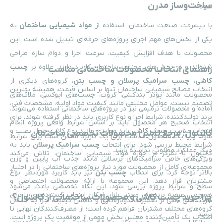
ساخت‌وساز مدرن
شود.
با پیشرفت صنعت ساختمان، استفاده از
مواد شیمیایی ساختمان
به
یکی از بخش‌های مهم اجرای پروژه‌های حرفه‌ای تبدیل شده است. این
محصولات با هدف افزایش کیفیت، سرعت اجرا و دوام سازه طراحی
شده‌اند و در بخش‌های مختلف ساختمان کاربرد دارند. علاوه بر
چسب
راهنمای انتخاب محصولات ساختمانی مناسب
کاشی، چسب سرامیک پرسلان و چسب بتن
، گروه‌های دیگری از
انتخاب مصالح شیمیایی ساختمان تنها بر اساس قیمت، همیشه بهترین
محصولات مانند پودر بندکشی، گروت، چسب‌های اپوکسی، ملات‌های
تصمیم نیست. عوامل مختلفی مانند کیفیت مواد اولیه، مشخصات فنی،
آماده و محصولات ترمیمی نیز در پروژه‌های ساختمانی استفاده می‌شوند.
برند تولیدکننده، شرایط اجرا و نوع کاربری باید در نظر گرفته شوند. برای
انتخاب صحیح هر محصول باید بر اساس شرایط واقعی پروژه انجام
انتخاب مناسب
چسب کاشی
باید مواردی مانند نوع کاشی، محل نصب و
کالینول؛ مرجع تأمین محصولات تخصصی ساختمان
شود؛ زیرا یک محصول مناسب برای یک کاربرد ممکن است برای شرایط
شرایط محیط بررسی شود. برای انتخاب
چسب سرامیک پرسلان
باید به
دیگر عملکرد مطلوبی نداشته باشد.
کالینول با تمرکز بر حوزه مواد شیمیایی ساختمان، تلاش می‌کند
ویژگی‌های خاص سرامیک‌های پرسلانی مانند جذب آب پایین و وزن
مجموعه‌ای کامل از محصولات مورد نیاز پروژه‌های ساختمانی را در اختیار
بالاتر توجه کرد. برای انتخاب
چسب بتن
نیز باید کاربرد موردنظر، نوع
مشتریان قرار دهد. این مجموعه با ارائه محصولات اختصاصی و
سطح و شرایط پروژه بررسی شود. این نگاه تخصصی باعث می‌شود
همچنین عرضه برندهای معتبر بازار، امکان انتخاب گسترده‌تری را برای
چرا خرید چسب کاشی و محصولات ساختمانی از کالینول؟
هزینه‌های ناشی از تعمیرات، دوباره‌کاری و کاهش کیفیت اجرا به حداقل
گروه‌های مختلف مشتریان فراهم کرده است؛ از مصرف‌کنندگان نهایی تا
برسد.
انتخاب یک تأمین‌کننده معتبر، بخش مهمی از موفقیت یک پروژه است.